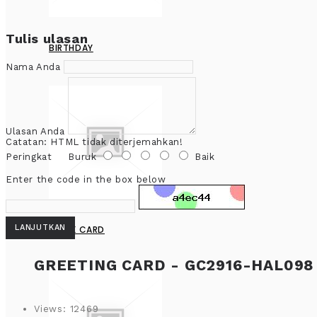
Tulis ulasan
BIRTHDAY
Nama Anda
Ulasan Anda
Catatan:
HTML tidak diterjemahkan!
Peringkat
Buruk
Baik
Enter the code in the box below
LANJUTKAN
BLANK CARD
GREETING CARD - GC2916-HAL098
Views: 12469