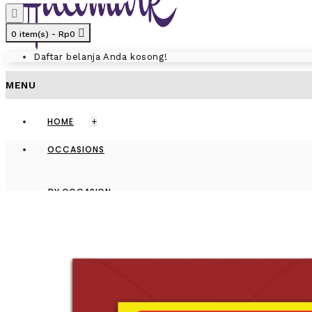
0 item(s) - Rp0
Daftar belanja Anda kosong!
MENU
HOME
+
OCCASIONS
BY OCCASION