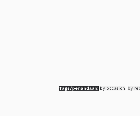
Tags/penandaan:
by occasion
,
by re