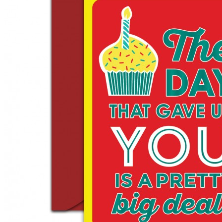
Anniversary
Birthday
Congratulation
Encouragement
View more
BY RECIPIENT