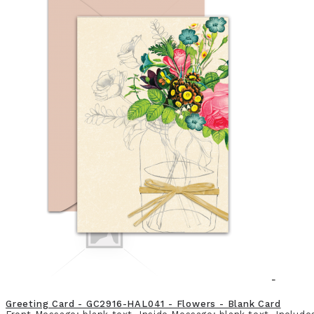
EID DAY
Greeting Card - GC2916-HAL041 - Flowers - Blank Card