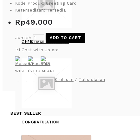
Kode Produk:
Greeting Card
Ketersediaan:
Tersedia
Rp49.000
Jumlah
ADD TO CART
CHRISTMAS & NEW YEAR
1:1 Chat with Us on:
WISHLIST
COMPARE
0 ulasan
/
Tulis ulasan
BEST SELLER
CONGRATULATION